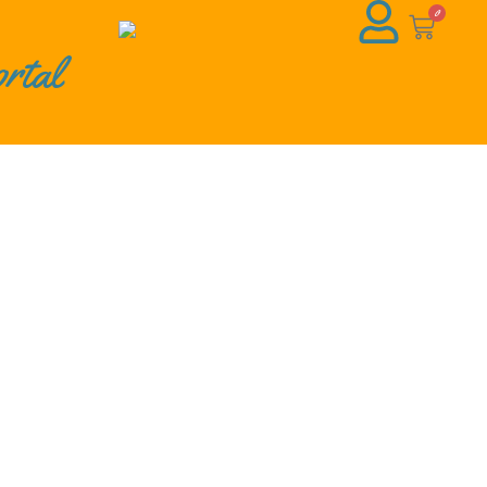
0
rtal