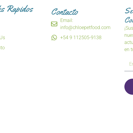
ks Rapidos
Contacto
Se
Co
Email:
info@chloepetfood.com
¡Sus
nue
 Us
+54 9 112505-9138
act
to
en 