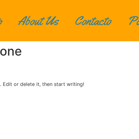
p
About Us
Contacto
Po
rone
Edit or delete it, then start writing!