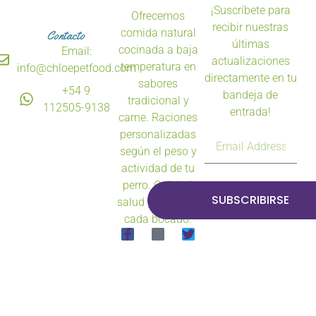
¡Suscríbete para
Ofrecemos
recibir nuestras
comida natural
Contacto
últimas
cocinada a baja
Email:
actualizaciones
temperatura en
info@chloepetfood.com
directamente en tu
sabores
+54 9
bandeja de
tradicional y
112505-9138
entrada!
carne. Raciones
personalizadas
según el peso y
actividad de tu
perro. Calidad,
SUBSCRIBIRSE
salud y sabor en
cada bocado.