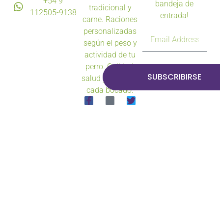
+54 9
bandeja de
tradicional y
112505-9138
entrada!
carne. Raciones
personalizadas
según el peso y
actividad de tu
perro. Calidad,
SUBSCRIBIRSE
salud y sabor en
cada bocado.