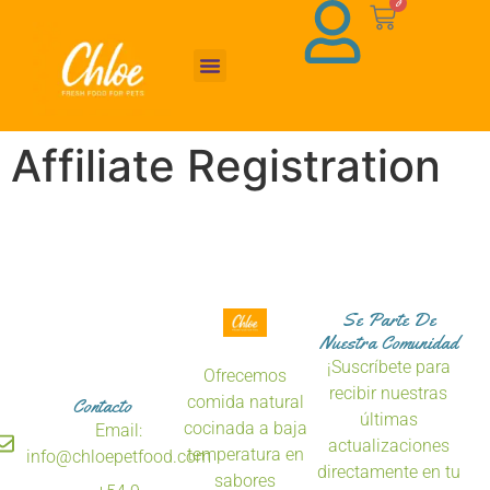
0
About Us
Affiliate Registration
Se Parte De
Nuestra Comunidad
¡Suscríbete para
Ofrecemos
recibir nuestras
comida natural
Contacto
últimas
cocinada a baja
Email:
actualizaciones
temperatura en
info@chloepetfood.com
directamente en tu
sabores